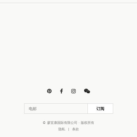




订阅
© 廖宜康国际有限公司 · 版权所有
隐私
|
条款