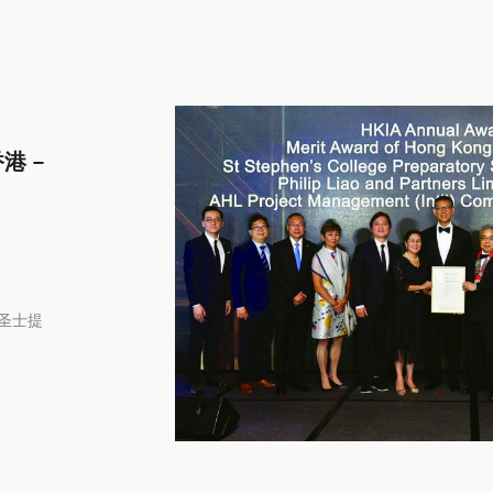
港 –
 圣士提