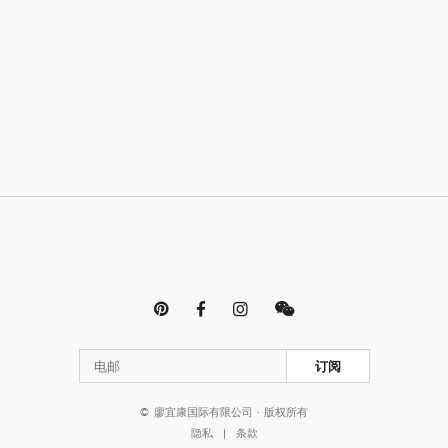




订阅
© 廖宜康国际有限公司 · 版权所有
隐私
|
条款