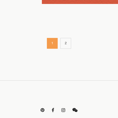
1
2



