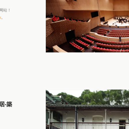
网站！
k
。
居·築