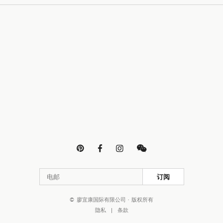




订阅
© 廖宜康国际有限公司 · 版权所有
隐私
|
条款