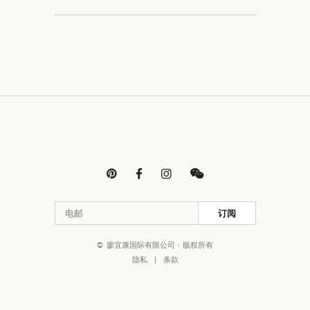




订阅
© 廖宜康国际有限公司 · 版权所有
隐私
|
条款