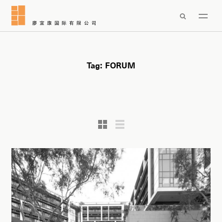

Tag:
FORUM