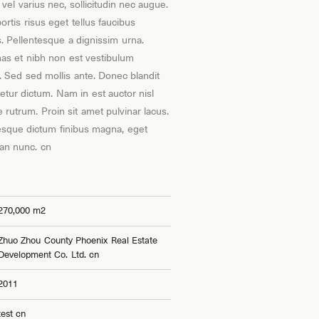
vel varius nec, sollicitudin nec augue.
ortis risus eget tellus faucibus
. Pellentesque a dignissim urna.
s et nibh non est vestibulum
. Sed sed mollis ante. Donec blandit
etur dictum. Nam in est auctor nisl
 rutrum. Proin sit amet pulvinar lacus.
esque dictum finibus magna, eget
an nunc. cn
270,000 m2
Zhuo Zhou County Phoenix Real Estate
Development Co. Ltd. cn
2011
test cn