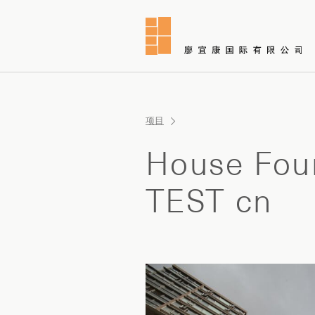
项目
House Fou
TEST cn