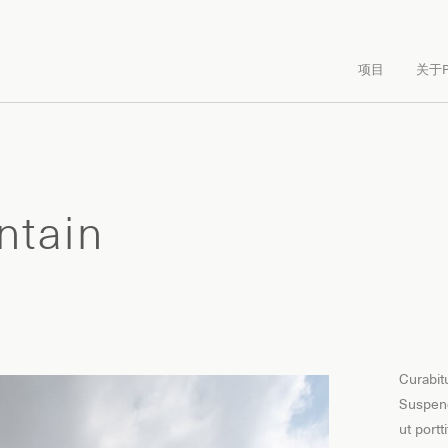
项目
关于P
ntain
Curabitu
Suspend
ut portt