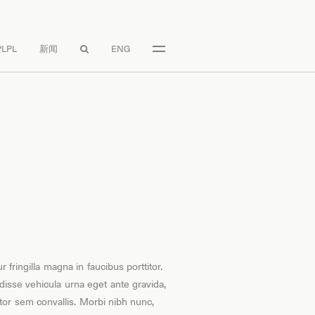
LPL
新闻
ENG

r fringilla magna in faucibus porttitor.
isse vehicula urna eget ante gravida,
itor sem convallis. Morbi nibh nunc,