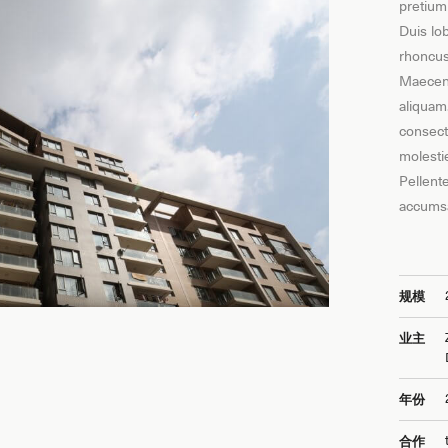
pretium 
Duis lob
rhoncus
Maecena
aliquam
consect
molestie
Pellent
accums
规模
业主
年份
合作