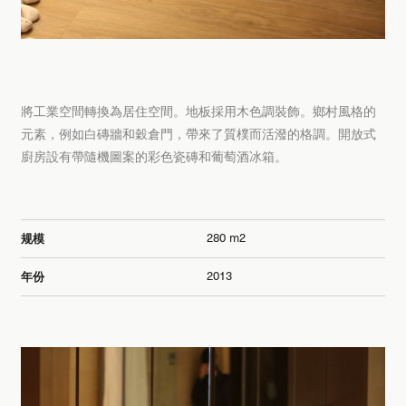
將工業空間轉換為居住空間。地板採用木色調裝飾。鄉村風格的
元素，例如白磚牆和穀倉門，帶來了質樸而活潑的格調。開放式
廚房設有帶隨機圖案的彩色瓷磚和葡萄酒冰箱。
280 m2
规模
2013
年份