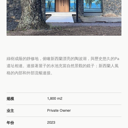
綠樹成蔭的靜修地，俯瞰新西蘭漂亮的陶波湖，與歷史悠久的Pa
遺址相連。連接著屋子的水池充當自然景觀的鏡子；新西蘭人風
格的內部和外部流暢連接。
1,800 m2
规模
Private Owner
业主
2023
年份