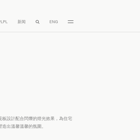
LPL
新闻
ENG

花板設計配合閃爍的燈光效果，為住宅
營造出溫馨溫馨的氛圍。