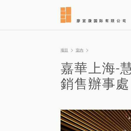
项目
室内
嘉華上海-
銷售辦事處