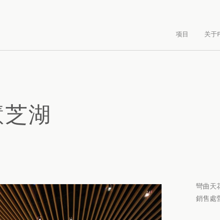
项目
关于P
慧芝湖
彎曲天
銷售處